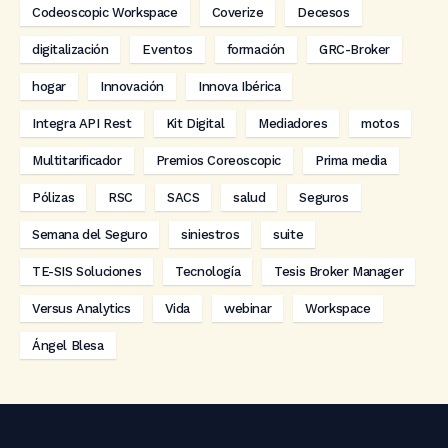
Codeoscopic Workspace
Coverize
Decesos
digitalización
Eventos
formación
GRC-Broker
hogar
Innovación
Innova Ibérica
Integra API Rest
Kit Digital
Mediadores
motos
Multitarificador
Premios Coreoscopic
Prima media
Pólizas
RSC
SACS
salud
Seguros
Semana del Seguro
siniestros
suite
TE-SIS Soluciones
Tecnología
Tesis Broker Manager
Versus Analytics
Vida
webinar
Workspace
Ángel Blesa