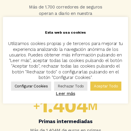
Más de 1.700 corredores de seguros
operan a diario en nuestra
plataforma.
Esta web usa cookies
90
+
Utilizamos cookies propias y de terceros para mejorar tu
experiencia analizando la navegación anónima de los
usuarios. Puedes obtener más información pulsando en
El mejor equipo
"Leer más", aceptar todas las cookies pulsando el botón
"Aceptar todo", rechazar todas las cookies pulsando el
Más de 90 personas conforman un
botón "Rechazar todo" o configurarlas pulsando en el
equipo increíble, el artífice y la piedra
botón "Configurar Cookies".
angular de nuestro éxito.
Configurar Cookies
Rechazar Todo
Aceptar Todo
Leer más
1.404
+
M
Primas intermediadas
Más de 1.404M de euros en primas