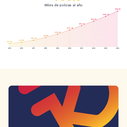
Miles de polizas al año
4511.6K
3803.6K
3153.6K
2553.6K
1956.6K
1413.6K
957.6K
585.6K
321.6K
153.6K
2015
2016
2017
2018
2019
2020
2021
2022
2023
2024