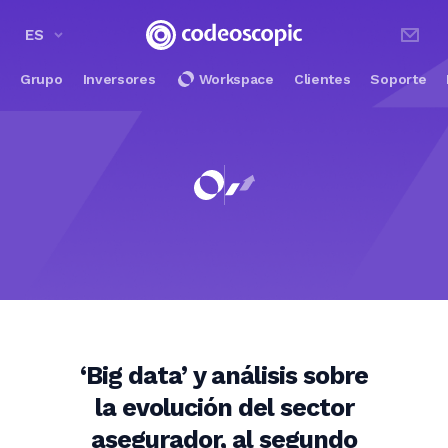
ES
Grupo
Inversores
Workspace
Clientes
Soporte
‘Big data’ y análisis sobre
la evolución del sector
asegurador, al segundo