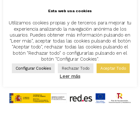
dentro de un acuerdo de colaboración.
Esta web usa cookies
El proyecto se prevé que finalice en marzo de 2024 con el
resultado de diferentes modelos predictivos que ayudarán a
Utilizamos cookies propias y de terceros para mejorar tu
los mediadores de seguros en mejorar la gestión de clientes,
experiencia analizando la navegación anónima de los
productos y estrategias de negocio.
usuarios. Puedes obtener más información pulsando en
"Leer más", aceptar todas las cookies pulsando el botón
"Aceptar todo", rechazar todas las cookies pulsando el
Enlaces
botón "Rechazar todo" o configurarlas pulsando en el
botón "Configurar Cookies".
Configurar Cookies
Rechazar Todo
Aceptar Todo
Descarga el informe del Proyecto ABMS 3.0
Leer más