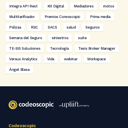
Integra API Rest
Kit Digital
Mediadores
motos
Multitarificador
Premios Coreoscopic
Prima media
Pólizas
RSC
SACS
salud
Seguros
Semana del Seguro
siniestros
suite
TE-SIS Soluciones
Tecnología
Tesis Broker Manager
Versus Analytics
Vida
webinar
Workspace
Ángel Blesa
an
company
Codeoscopic