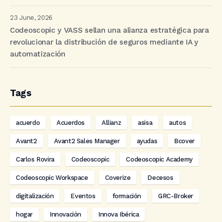
23 June, 2026
Codeoscopic y VASS sellan una alianza estratégica para
revolucionar la distribución de seguros mediante IA y
automatización
Tags
acuerdo
Acuerdos
Allianz
asisa
autos
Avant2
Avant2 Sales Manager
ayudas
Bcover
Carlos Rovira
Codeoscopic
Codeoscopic Academy
Codeoscopic Workspace
Coverize
Decesos
digitalización
Eventos
formación
GRC-Broker
hogar
Innovación
Innova Ibérica