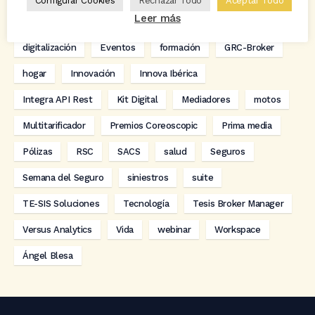
Configurar Cookies
Rechazar Todo
Aceptar Todo
Leer más
Codeoscopic Workspace
Coverize
Decesos
digitalización
Eventos
formación
GRC-Broker
hogar
Innovación
Innova Ibérica
Integra API Rest
Kit Digital
Mediadores
motos
Multitarificador
Premios Coreoscopic
Prima media
Pólizas
RSC
SACS
salud
Seguros
Semana del Seguro
siniestros
suite
TE-SIS Soluciones
Tecnología
Tesis Broker Manager
Versus Analytics
Vida
webinar
Workspace
Ángel Blesa