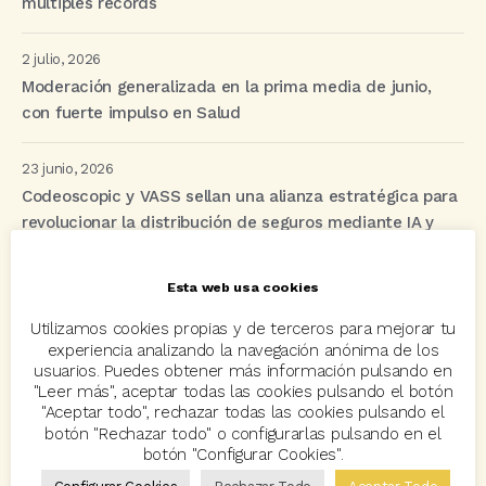
múltiples récords
2 julio, 2026
Moderación generalizada en la prima media de junio,
con fuerte impulso en Salud
23 junio, 2026
Codeoscopic y VASS sellan una alianza estratégica para
revolucionar la distribución de seguros mediante IA y
automatización
Esta web usa cookies
Utilizamos cookies propias y de terceros para mejorar tu
Etiquetas
experiencia analizando la navegación anónima de los
usuarios. Puedes obtener más información pulsando en
"Leer más", aceptar todas las cookies pulsando el botón
acuerdo
Acuerdos
Allianz
asisa
autos
"Aceptar todo", rechazar todas las cookies pulsando el
botón "Rechazar todo" o configurarlas pulsando en el
Avant2
Avant2 Sales Manager
ayudas
Bcover
botón "Configurar Cookies".
Carlos Rovira
Codeoscopic
Codeoscopic Academy