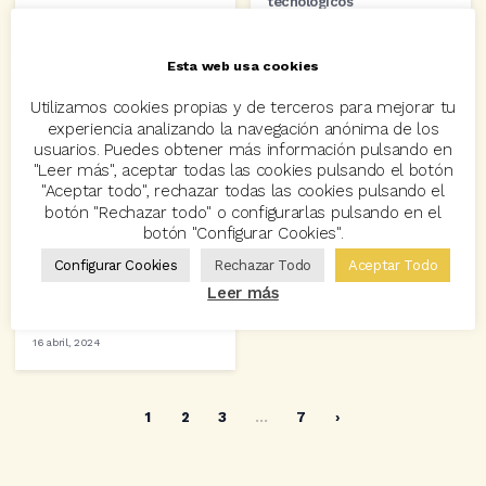
tecnológicos
18 julio, 2024
27 mayo, 2024
Esta web usa cookies
Utilizamos cookies propias y de terceros para mejorar tu
experiencia analizando la navegación anónima de los
usuarios. Puedes obtener más información pulsando en
"Leer más", aceptar todas las cookies pulsando el botón
"Aceptar todo", rechazar todas las cookies pulsando el
botón "Rechazar todo" o configurarlas pulsando en el
EVENTOS
botón "Configurar Cookies".
Codeoscopic muestra sus
avances tecnológicos ante
Configurar Cookies
Rechazar Todo
Aceptar Todo
una audiencia
Leer más
especializada del sector
asegurador
16 abril, 2024
1
2
3
…
7
›