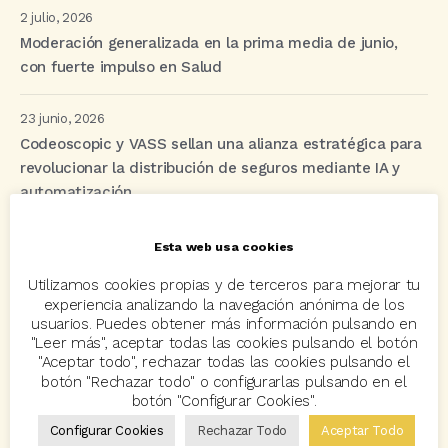
2 julio, 2026
Moderación generalizada en la prima media de junio,
con fuerte impulso en Salud
23 junio, 2026
Codeoscopic y VASS sellan una alianza estratégica para
revolucionar la distribución de seguros mediante IA y
automatización
Esta web usa cookies
Etiquetas
Utilizamos cookies propias y de terceros para mejorar tu
experiencia analizando la navegación anónima de los
usuarios. Puedes obtener más información pulsando en
acuerdo
Acuerdos
Allianz
asisa
autos
"Leer más", aceptar todas las cookies pulsando el botón
"Aceptar todo", rechazar todas las cookies pulsando el
Avant2
Avant2 Sales Manager
ayudas
Bcover
botón "Rechazar todo" o configurarlas pulsando en el
botón "Configurar Cookies".
Carlos Rovira
Codeoscopic
Codeoscopic Academy
Configurar Cookies
Rechazar Todo
Aceptar Todo
Codeoscopic Workspace
Coverize
Decesos