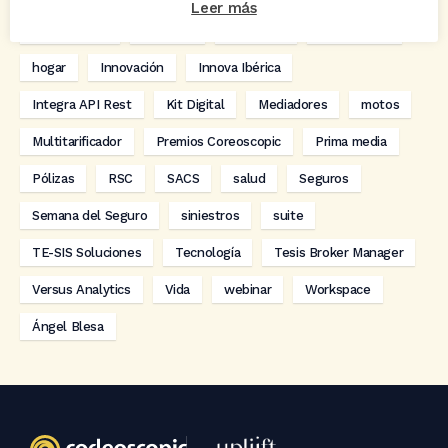
Leer más
digitalización
Eventos
formación
GRC-Broker
hogar
Innovación
Innova Ibérica
Integra API Rest
Kit Digital
Mediadores
motos
Multitarificador
Premios Coreoscopic
Prima media
Pólizas
RSC
SACS
salud
Seguros
Semana del Seguro
siniestros
suite
TE-SIS Soluciones
Tecnología
Tesis Broker Manager
Versus Analytics
Vida
webinar
Workspace
Ángel Blesa