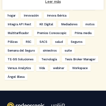
Leer más
digitalización
Eventos
formación
GRC-Broker
hogar
Innovación
Innova Ibérica
Integra API Rest
Kit Digital
Mediadores
motos
Multitarificador
Premios Coreoscopic
Prima media
Pólizas
RSC
SACS
salud
Seguros
Semana del Seguro
siniestros
suite
TE-SIS Soluciones
Tecnología
Tesis Broker Manager
Versus Analytics
Vida
webinar
Workspace
Ángel Blesa