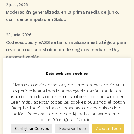
2 julio, 2026
Moderación generalizada en la prima media de junio,
con fuerte impulso en Salud
23 junio, 2026
Codeoscopic y VASS sellan una alianza estratégica para
revolucionar la distribución de seguros mediante IA y
automatización
Esta web usa cookies
Etiquetas
Utilizamos cookies propias y de terceros para mejorar tu
experiencia analizando la navegación anónima de los
usuarios. Puedes obtener más información pulsando en
acuerdo
Acuerdos
Allianz
asisa
autos
"Leer más", aceptar todas las cookies pulsando el botón
"Aceptar todo", rechazar todas las cookies pulsando el
Avant2
Avant2 Sales Manager
ayudas
Bcover
botón "Rechazar todo" o configurarlas pulsando en el
botón "Configurar Cookies".
Carlos Rovira
Codeoscopic
Codeoscopic Academy
Configurar Cookies
Rechazar Todo
Aceptar Todo
Codeoscopic Workspace
Coverize
Decesos