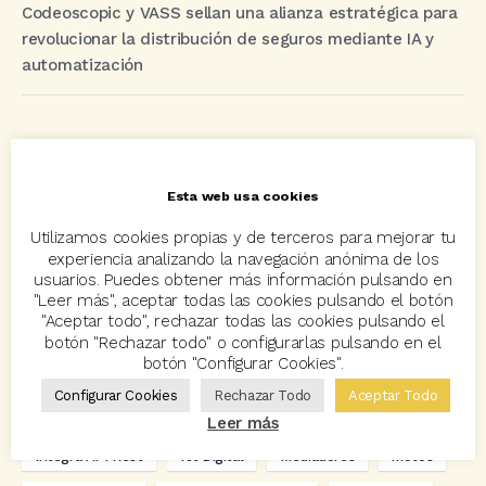
Codeoscopic y VASS sellan una alianza estratégica para
revolucionar la distribución de seguros mediante IA y
automatización
Etiquetas
Esta web usa cookies
acuerdo
Acuerdos
Allianz
asisa
autos
Utilizamos cookies propias y de terceros para mejorar tu
Avant2
Avant2 Sales Manager
ayudas
Bcover
experiencia analizando la navegación anónima de los
usuarios. Puedes obtener más información pulsando en
Carlos Rovira
Codeoscopic
Codeoscopic Academy
"Leer más", aceptar todas las cookies pulsando el botón
"Aceptar todo", rechazar todas las cookies pulsando el
Codeoscopic Workspace
Coverize
Decesos
botón "Rechazar todo" o configurarlas pulsando en el
botón "Configurar Cookies".
digitalización
Eventos
formación
GRC-Broker
Configurar Cookies
Rechazar Todo
Aceptar Todo
hogar
Innovación
Innova Ibérica
Leer más
Integra API Rest
Kit Digital
Mediadores
motos