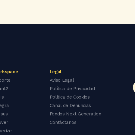
rkspace
Legal
porte
Aviso Legal
ant2
Política de Privacidad
is
Política de Cookies
tegra
Canal de Denuncias
rsus
Fondos Next Generation
over
Contáctanos
verize