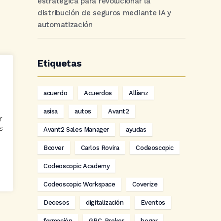
estratégica para revolucionar la
distribución de seguros mediante IA y
automatización
Etiquetas
acuerdo
Acuerdos
Allianz
asisa
autos
Avant2
r
s
Avant2 Sales Manager
ayudas
Bcover
Carlos Rovira
Codeoscopic
Codeoscopic Academy
Codeoscopic Workspace
Coverize
Decesos
digitalización
Eventos
formación
GRC-Broker
hogar