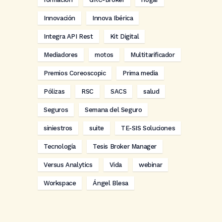
Innovación
Innova Ibérica
Integra API Rest
Kit Digital
Mediadores
motos
Multitarificador
Premios Coreoscopic
Prima media
Pólizas
RSC
SACS
salud
Seguros
Semana del Seguro
siniestros
suite
TE-SIS Soluciones
Tecnología
Tesis Broker Manager
Versus Analytics
Vida
webinar
Workspace
Ángel Blesa