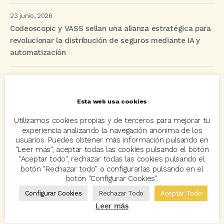
23 junio, 2026
Codeoscopic y VASS sellan una alianza estratégica para
revolucionar la distribución de seguros mediante IA y
automatización
Etiquetas
Esta web usa cookies
Utilizamos cookies propias y de terceros para mejorar tu
acuerdo
Acuerdos
Allianz
asisa
autos
experiencia analizando la navegación anónima de los
usuarios. Puedes obtener más información pulsando en
Avant2
Avant2 Sales Manager
ayudas
Bcover
"Leer más", aceptar todas las cookies pulsando el botón
"Aceptar todo", rechazar todas las cookies pulsando el
Carlos Rovira
Codeoscopic
Codeoscopic Academy
botón "Rechazar todo" o configurarlas pulsando en el
Codeoscopic Workspace
Coverize
Decesos
botón "Configurar Cookies".
Configurar Cookies
Rechazar Todo
Aceptar Todo
digitalización
Eventos
formación
GRC-Broker
Leer más
hogar
Innovación
Innova Ibérica