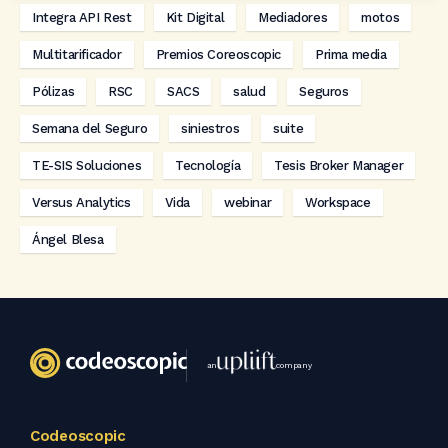
Integra API Rest
Kit Digital
Mediadores
motos
Multitarificador
Premios Coreoscopic
Prima media
Pólizas
RSC
SACS
salud
Seguros
Semana del Seguro
siniestros
suite
TE-SIS Soluciones
Tecnología
Tesis Broker Manager
Versus Analytics
Vida
webinar
Workspace
Ángel Blesa
an
company
Codeoscopic