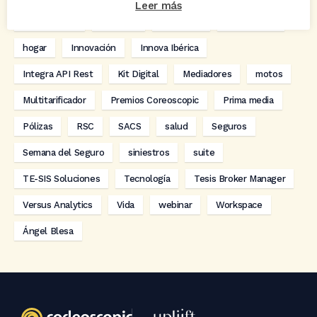
Leer más
digitalización
Eventos
formación
GRC-Broker
hogar
Innovación
Innova Ibérica
Integra API Rest
Kit Digital
Mediadores
motos
Multitarificador
Premios Coreoscopic
Prima media
Pólizas
RSC
SACS
salud
Seguros
Semana del Seguro
siniestros
suite
TE-SIS Soluciones
Tecnología
Tesis Broker Manager
Versus Analytics
Vida
webinar
Workspace
Ángel Blesa