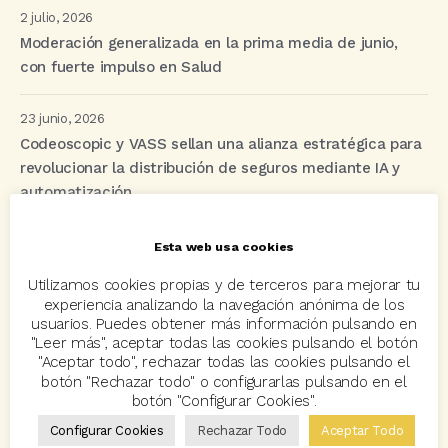
2 julio, 2026
Moderación generalizada en la prima media de junio,
con fuerte impulso en Salud
23 junio, 2026
Codeoscopic y VASS sellan una alianza estratégica para
revolucionar la distribución de seguros mediante IA y
automatización
Esta web usa cookies
Etiquetas
Utilizamos cookies propias y de terceros para mejorar tu
experiencia analizando la navegación anónima de los
usuarios. Puedes obtener más información pulsando en
acuerdo
Acuerdos
Allianz
asisa
autos
"Leer más", aceptar todas las cookies pulsando el botón
"Aceptar todo", rechazar todas las cookies pulsando el
Avant2
Avant2 Sales Manager
ayudas
Bcover
botón "Rechazar todo" o configurarlas pulsando en el
botón "Configurar Cookies".
Carlos Rovira
Codeoscopic
Codeoscopic Academy
Configurar Cookies
Rechazar Todo
Aceptar Todo
Codeoscopic Workspace
Coverize
Decesos