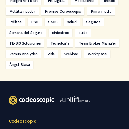
Integra API Rest
Kit Digital
Mediadores
motos
Multitarificador
Premios Coreoscopic
Prima media
Pólizas
RSC
SACS
salud
Seguros
Semana del Seguro
siniestros
suite
TE-SIS Soluciones
Tecnología
Tesis Broker Manager
Versus Analytics
Vida
webinar
Workspace
Ángel Blesa
an
company
Codeoscopic