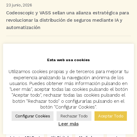
23 junio, 2026
Codeoscopic y VASS sellan una alianza estratégica para
revolucionar la distribución de seguros mediante IA y
automatización
Etiquetas
Esta web usa cookies
acuerdo
Acuerdos
Allianz
asisa
autos
Utilizamos cookies propias y de terceros para mejorar tu
experiencia analizando la navegación anónima de los
Avant2
Avant2 Sales Manager
ayudas
Bcover
usuarios. Puedes obtener más información pulsando en
"Leer más", aceptar todas las cookies pulsando el botón
Carlos Rovira
Codeoscopic
Codeoscopic Academy
"Aceptar todo", rechazar todas las cookies pulsando el
botón "Rechazar todo" o configurarlas pulsando en el
Codeoscopic Workspace
Coverize
Decesos
botón "Configurar Cookies".
digitalización
Eventos
formación
GRC-Broker
Configurar Cookies
Rechazar Todo
Aceptar Todo
Leer más
hogar
Innovación
Innova Ibérica