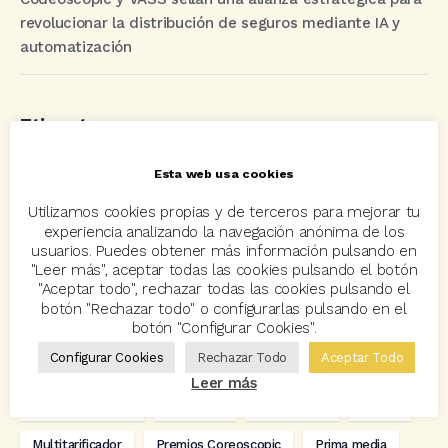
revolucionar la distribución de seguros mediante IA y
automatización
Etiquetas
Esta web usa cookies
acuerdo
Acuerdos
Allianz
asisa
autos
Utilizamos cookies propias y de terceros para mejorar tu
Avant2
Avant2 Sales Manager
ayudas
Bcover
experiencia analizando la navegación anónima de los
usuarios. Puedes obtener más información pulsando en
Carlos Rovira
Codeoscopic
Codeoscopic Academy
"Leer más", aceptar todas las cookies pulsando el botón
"Aceptar todo", rechazar todas las cookies pulsando el
Codeoscopic Workspace
Coverize
Decesos
botón "Rechazar todo" o configurarlas pulsando en el
botón "Configurar Cookies".
digitalización
Eventos
formación
GRC-Broker
Configurar Cookies
Rechazar Todo
Aceptar Todo
hogar
Innovación
Innova Ibérica
Leer más
Integra API Rest
Kit Digital
Mediadores
motos
Multitarificador
Premios Coreoscopic
Prima media