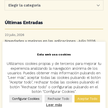
Últimas Entradas
23 julio, 2026
Novedades y mejoras en las aplicaciones. Julio 2026
13 julio, 2026
Esta web usa cookies
Se cumple un lustro del proyecto “Tecnología para un
Utilizamos cookies propias y de terceros para mejorar tu
mundo mejor”
experiencia analizando la navegación anónima de los
usuarios. Puedes obtener más información pulsando en
"Leer más", aceptar todas las cookies pulsando el botón
8 julio, 2026
"Aceptar todo", rechazar todas las cookies pulsando el
Un junio para la historia: Avant2 Sales Manager bate
botón "Rechazar todo" o configurarlas pulsando en el
múltiples récords
botón "Configurar Cookies".
Configurar Cookies
Rechazar Todo
Aceptar Todo
2 julio, 2026
Leer más