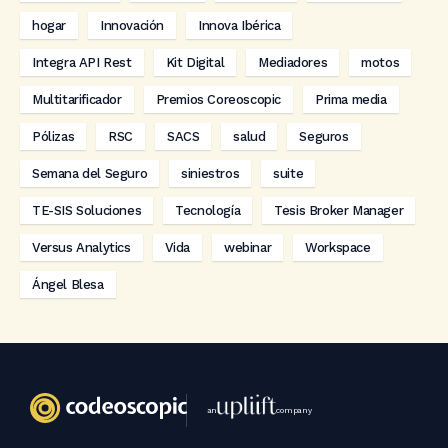
hogar
Innovación
Innova Ibérica
Integra API Rest
Kit Digital
Mediadores
motos
Multitarificador
Premios Coreoscopic
Prima media
Pólizas
RSC
SACS
salud
Seguros
Semana del Seguro
siniestros
suite
TE-SIS Soluciones
Tecnología
Tesis Broker Manager
Versus Analytics
Vida
webinar
Workspace
Ángel Blesa
an
company