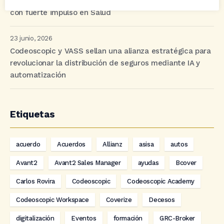
Moderación generalizada en la prima media de junio,
con fuerte impulso en Salud
23 junio, 2026
Codeoscopic y VASS sellan una alianza estratégica para
revolucionar la distribución de seguros mediante IA y
automatización
Etiquetas
acuerdo
Acuerdos
Allianz
asisa
autos
Avant2
Avant2 Sales Manager
ayudas
Bcover
Carlos Rovira
Codeoscopic
Codeoscopic Academy
Codeoscopic Workspace
Coverize
Decesos
digitalización
Eventos
formación
GRC-Broker