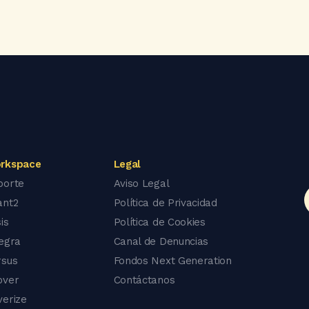
rkspace
Legal
porte
Aviso Legal
ant2
Política de Privacidad
is
Política de Cookies
tegra
Canal de Denuncias
rsus
Fondos Next Generation
over
Contáctanos
verize