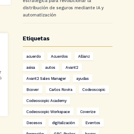
estratégica para revolucionar la
distribución de seguros mediante IA y
automatización
Etiquetas
acuerdo
Acuerdos
Allianz
asisa
autos
Avant2
r
s
Avant2 Sales Manager
ayudas
Bcover
Carlos Rovira
Codeoscopic
Codeoscopic Academy
Codeoscopic Workspace
Coverize
Decesos
digitalización
Eventos
formación
GRC-Broker
hogar