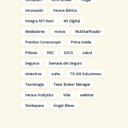
Innovación
Innova Ibérica
Integra API Rest
Kit Digital
Mediadores
motos
Multitarificador
Premios Coreoscopic
Prima media
Pólizas
RSC
SACS
salud
Seguros
Semana del Seguro
siniestros
suite
TE-SIS Soluciones
Tecnología
Tesis Broker Manager
Versus Analytics
Vida
webinar
Workspace
Ángel Blesa