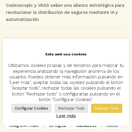
Codeoscopic y VASS sellan una alianza estratégica para
revolucionar la distribución de seguros mediante IA y
automatización
Etiquetas
Esta web usa cookies
acuerdo
Acuerdos
Allianz
asisa
autos
Utilizamos cookies propias y de terceros para mejorar tu
experiencia analizando la navegación anónima de los
Avant2
Avant2 Sales Manager
ayudas
Bcover
usuarios. Puedes obtener más información pulsando en
"Leer más", aceptar todas las cookies pulsando el botón
Carlos Rovira
Codeoscopic
Codeoscopic Academy
"Aceptar todo", rechazar todas las cookies pulsando el
Codeoscopic Workspace
Coverize
Decesos
botón "Rechazar todo" o configurarlas pulsando en el
botón "Configurar Cookies".
digitalización
Eventos
formación
GRC-Broker
Configurar Cookies
Rechazar Todo
Aceptar Todo
hogar
Innovación
Innova Ibérica
Leer más
Integra API Rest
Kit Digital
Mediadores
motos