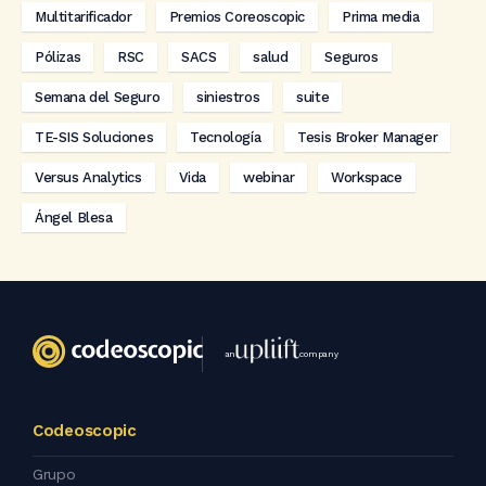
Multitarificador
Premios Coreoscopic
Prima media
Pólizas
RSC
SACS
salud
Seguros
Semana del Seguro
siniestros
suite
TE-SIS Soluciones
Tecnología
Tesis Broker Manager
Versus Analytics
Vida
webinar
Workspace
Ángel Blesa
an
company
Codeoscopic
Grupo