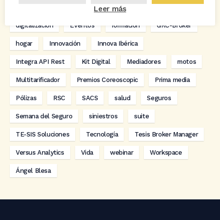
Codeoscopic Workspace
Coverize
Decesos
Leer más
digitalización
Eventos
formación
GRC-Broker
hogar
Innovación
Innova Ibérica
Integra API Rest
Kit Digital
Mediadores
motos
Multitarificador
Premios Coreoscopic
Prima media
Pólizas
RSC
SACS
salud
Seguros
Semana del Seguro
siniestros
suite
TE-SIS Soluciones
Tecnología
Tesis Broker Manager
Versus Analytics
Vida
webinar
Workspace
Ángel Blesa