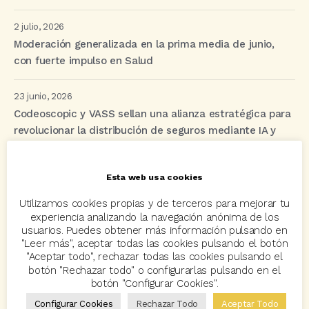
2 julio, 2026
Moderación generalizada en la prima media de junio,
con fuerte impulso en Salud
23 junio, 2026
Codeoscopic y VASS sellan una alianza estratégica para
revolucionar la distribución de seguros mediante IA y
automatización
Esta web usa cookies
Etiquetas
Utilizamos cookies propias y de terceros para mejorar tu
experiencia analizando la navegación anónima de los
usuarios. Puedes obtener más información pulsando en
"Leer más", aceptar todas las cookies pulsando el botón
acuerdo
Acuerdos
Allianz
asisa
autos
"Aceptar todo", rechazar todas las cookies pulsando el
Avant2
Avant2 Sales Manager
ayudas
Bcover
botón "Rechazar todo" o configurarlas pulsando en el
botón "Configurar Cookies".
Carlos Rovira
Codeoscopic
Codeoscopic Academy
Configurar Cookies
Rechazar Todo
Aceptar Todo