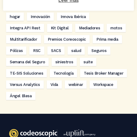
Leer más
digitalización
Eventos
formación
GRC-Broker
hogar
Innovación
Innova Ibérica
Integra API Rest
Kit Digital
Mediadores
motos
Multitarificador
Premios Coreoscopic
Prima media
Pólizas
RSC
SACS
salud
Seguros
Semana del Seguro
siniestros
suite
TE-SIS Soluciones
Tecnología
Tesis Broker Manager
Versus Analytics
Vida
webinar
Workspace
Ángel Blesa
an
company