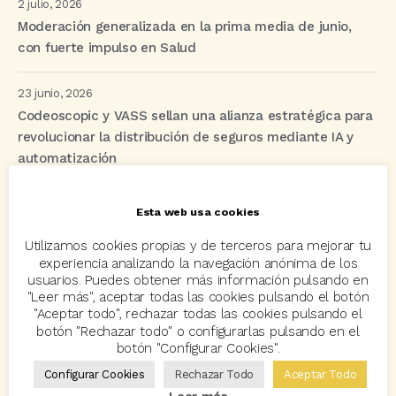
2 julio, 2026
Moderación generalizada en la prima media de junio,
con fuerte impulso en Salud
23 junio, 2026
Codeoscopic y VASS sellan una alianza estratégica para
revolucionar la distribución de seguros mediante IA y
automatización
Esta web usa cookies
Etiquetas
Utilizamos cookies propias y de terceros para mejorar tu
experiencia analizando la navegación anónima de los
usuarios. Puedes obtener más información pulsando en
acuerdo
Acuerdos
Allianz
asisa
autos
"Leer más", aceptar todas las cookies pulsando el botón
"Aceptar todo", rechazar todas las cookies pulsando el
Avant2
Avant2 Sales Manager
ayudas
Bcover
botón "Rechazar todo" o configurarlas pulsando en el
Carlos Rovira
Codeoscopic
Codeoscopic Academy
botón "Configurar Cookies".
Configurar Cookies
Rechazar Todo
Aceptar Todo
Codeoscopic Workspace
Coverize
Decesos