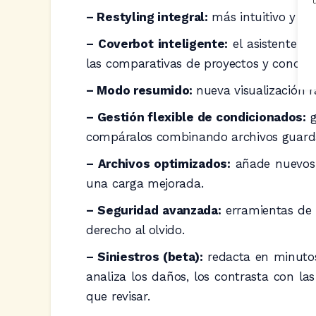
– Restyling integral:
más intuitivo y sen
– Coverbot inteligente:
el asistente vi
las comparativas de proyectos y condici
– Modo resumido:
nueva visualización 
– Gestión flexible de condicionados:
g
compáralos combinando archivos guarda
– Archivos optimizados:
añade nuevos 
una carga mejorada.
– Seguridad avanzada:
erramientas de 
derecho al olvido.
– Siniestros (beta):
redacta en minutos 
analiza los daños, los contrasta con la
que revisar.