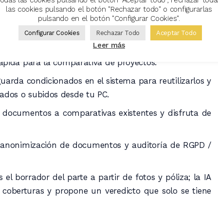
las cookies pulsando el botón "Rechazar todo" o configurarlas
cillo.
pulsando en el botón "Configurar Cookies".
rtual evoluciona con nuevas funciones y se integra en
Configurar Cookies
Rechazar Todo
Aceptar Todo
onados.
Leer más
rápida para la comparativa de proyectos.
uarda condicionados en el sistema para reutilizarlos y
dos o subidos desde tu PC.
documentos a comparativas existentes y disfruta de
anonimización de documentos y auditoría de RGPD /
el borrador del parte a partir de fotos y póliza; la IA
s coberturas y propone un veredicto que solo se tiene