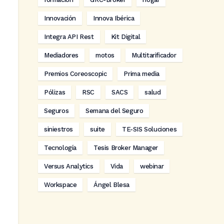
Innovación
Innova Ibérica
Integra API Rest
Kit Digital
Mediadores
motos
Multitarificador
Premios Coreoscopic
Prima media
Pólizas
RSC
SACS
salud
Seguros
Semana del Seguro
siniestros
suite
TE-SIS Soluciones
Tecnología
Tesis Broker Manager
Versus Analytics
Vida
webinar
Workspace
Ángel Blesa