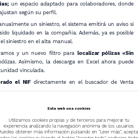
ias;
un espacio adaptado para colaboradores, donde
ajustan según su perfil.
manualmente un siniestro, el sistema emitirá un aviso si
 sido liquidado en la compañía. Además, ya es posible
 siniestro en el alta manual.
 ramos y un nuevo filtro para
localizar pólizas «Sin
ólizas. Asimismo, la descarga en Excel ahora puede
tunidad vinculada.
orado el NIF
directamente en el buscador de Venta
Esta web usa cookies
Utilizamos cookies propias y de terceros para mejorar tu
experiencia analizando la navegación anónima de los usuarios.
Puedes obtener más información pulsando en "Leer más", acepta
mpletas, automáticas e inteligentes
todas las cookies pulsando el botón "Aceptar todo", rechazar toda