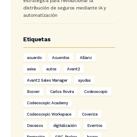
estratégica para revolucionar la
distribución de seguros mediante IA y
automatización
Etiquetas
acuerdo
Acuerdos
Allianz
asisa
autos
Avant2
Avant2 Sales Manager
ayudas
Bcover
Carlos Rovira
Codeoscopic
Codeoscopic Academy
Codeoscopic Workspace
Coverize
Decesos
digitalización
Eventos
formación
GRC-Broker
hogar