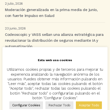
2 julio, 2026
Moderación generalizada en la prima media de junio,
con fuerte impulso en Salud
23 junio, 2026
Codeoscopic y VASS sellan una alianza estratégica para
revolucionar la distribución de seguros mediante IA y
automatización
Esta web usa cookies
Etiquetas
Utilizamos cookies propias y de terceros para mejorar tu
experiencia analizando la navegación anónima de los
usuarios. Puedes obtener más información pulsando en
acuerdo
Acuerdos
Allianz
asisa
autos
"Leer más", aceptar todas las cookies pulsando el botón
"Aceptar todo", rechazar todas las cookies pulsando el
Avant2
Avant2 Sales Manager
ayudas
Bcover
botón "Rechazar todo" o configurarlas pulsando en el
botón "Configurar Cookies".
Carlos Rovira
Codeoscopic
Codeoscopic Academy
Configurar Cookies
Rechazar Todo
Aceptar Todo
Codeoscopic Workspace
Coverize
Decesos