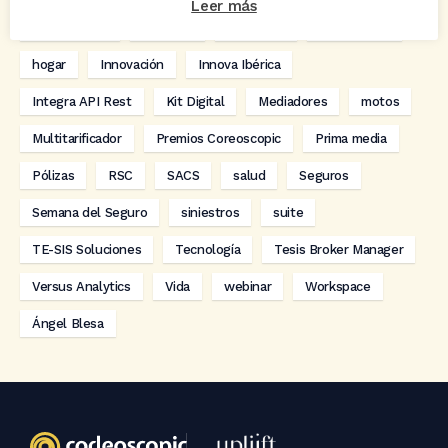
Leer más
digitalización
Eventos
formación
GRC-Broker
hogar
Innovación
Innova Ibérica
Integra API Rest
Kit Digital
Mediadores
motos
Multitarificador
Premios Coreoscopic
Prima media
Pólizas
RSC
SACS
salud
Seguros
Semana del Seguro
siniestros
suite
TE-SIS Soluciones
Tecnología
Tesis Broker Manager
Versus Analytics
Vida
webinar
Workspace
Ángel Blesa