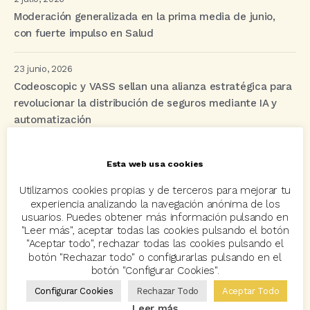
Moderación generalizada en la prima media de junio,
con fuerte impulso en Salud
23 junio, 2026
Codeoscopic y VASS sellan una alianza estratégica para
revolucionar la distribución de seguros mediante IA y
automatización
Esta web usa cookies
Etiquetas
Utilizamos cookies propias y de terceros para mejorar tu
experiencia analizando la navegación anónima de los
acuerdo
Acuerdos
Allianz
asisa
autos
usuarios. Puedes obtener más información pulsando en
"Leer más", aceptar todas las cookies pulsando el botón
Avant2
Avant2 Sales Manager
ayudas
Bcover
"Aceptar todo", rechazar todas las cookies pulsando el
botón "Rechazar todo" o configurarlas pulsando en el
Carlos Rovira
Codeoscopic
Codeoscopic Academy
botón "Configurar Cookies".
Configurar Cookies
Rechazar Todo
Aceptar Todo
Codeoscopic Workspace
Coverize
Decesos
Leer más