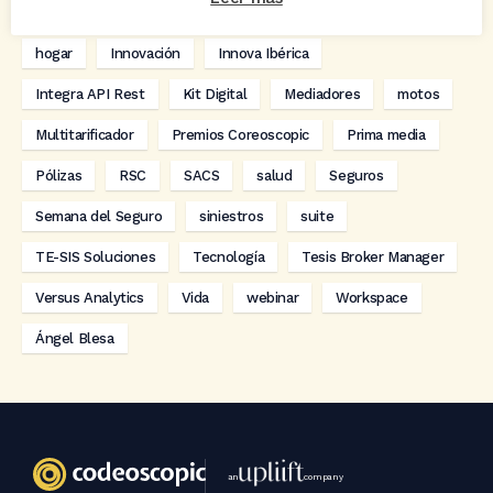
digitalización
Eventos
formación
GRC-Broker
hogar
Innovación
Innova Ibérica
Integra API Rest
Kit Digital
Mediadores
motos
Multitarificador
Premios Coreoscopic
Prima media
Pólizas
RSC
SACS
salud
Seguros
Semana del Seguro
siniestros
suite
TE-SIS Soluciones
Tecnología
Tesis Broker Manager
Versus Analytics
Vida
webinar
Workspace
Ángel Blesa
an
company