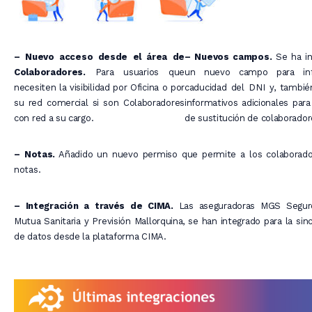
– Nuevo acceso desde el área de
– Nuevos campos.
Se ha i
Colaboradores.
Para usuarios que
un nuevo campo para inf
necesiten la visibilidad por Oficina o por
caducidad del DNI y, tambi
su red comercial si son Colaboradores
informativos adicionales para
con red a su cargo.
de sustitución de colaborador
– Notas.
Añadido un nuevo permiso que permite a los colaborado
notas.
– Integración a través de CIMA.
Las aseguradoras MGS Segur
Mutua Sanitaria y Previsión Mallorquina, se han integrado para la sin
de datos desde la plataforma CIMA.