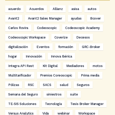
acuerdo
Acuerdos
Allianz
asisa
autos
Avant2
Avant2 Sales Manager
ayudas
Bcover
Carlos Rovira
Codeoscopic
Codeoscopic Academy
Codeoscopic Workspace
Coverize
Decesos
digitalización
Eventos
formación
GRC-Broker
hogar
Innovación
Innova Ibérica
Integra API Rest
Kit Digital
Mediadores
motos
Multitarificador
Premios Coreoscopic
Prima media
Pólizas
RSC
SACS
salud
Seguros
Semana del Seguro
siniestros
suite
TE-SIS Soluciones
Tecnología
Tesis Broker Manager
Versus Analytics
Vida
webinar
Workspace