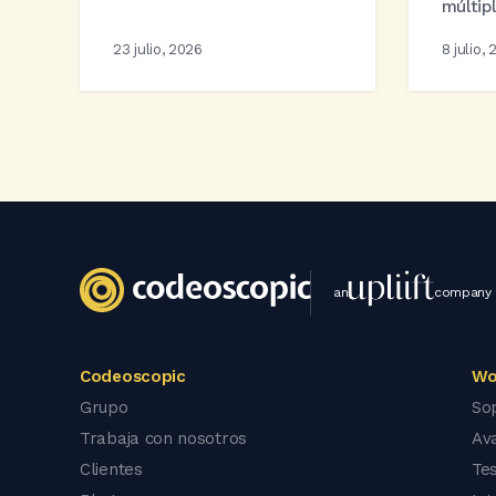
múltip
23 julio, 2026
8 julio,
an
company
Codeoscopic
Wo
Grupo
So
Trabaja con nosotros
Av
Clientes
Tes