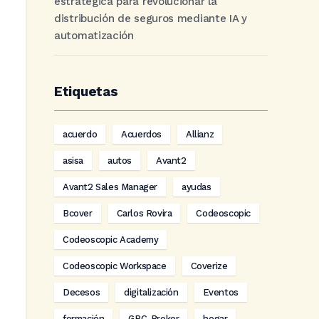
estratégica para revolucionar la
distribución de seguros mediante IA y
automatización
Etiquetas
acuerdo
Acuerdos
Allianz
asisa
autos
Avant2
Avant2 Sales Manager
ayudas
Bcover
Carlos Rovira
Codeoscopic
Codeoscopic Academy
Codeoscopic Workspace
Coverize
Decesos
digitalización
Eventos
formación
GRC-Broker
hogar