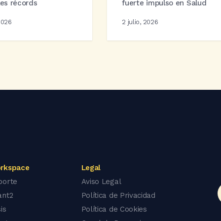
les récords
fuerte impulso en Salud
 2026
2 julio, 2026
rkspace
Legal
porte
Aviso Legal
ant2
Política de Privacidad
is
Política de Cookies