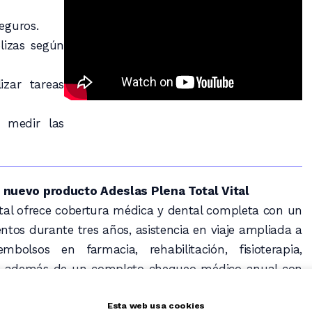
seguros.
ólizas según
izar tareas
 medir las
l nuevo producto Adeslas Plena Total Vital
ital ofrece cobertura médica y dental completa con un
entos durante tres años, asistencia en viaje ampliada a
bolsos en farmacia, rehabilitación, fisioterapia,
ía, además de un completo chequeo médico anual con
uadro médico.
Esta web usa cookies