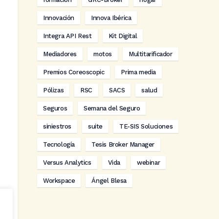
Innovación
Innova Ibérica
Integra API Rest
Kit Digital
Mediadores
motos
Multitarificador
Premios Coreoscopic
Prima media
Pólizas
RSC
SACS
salud
Seguros
Semana del Seguro
siniestros
suite
TE-SIS Soluciones
Tecnología
Tesis Broker Manager
Versus Analytics
Vida
webinar
Workspace
Ángel Blesa