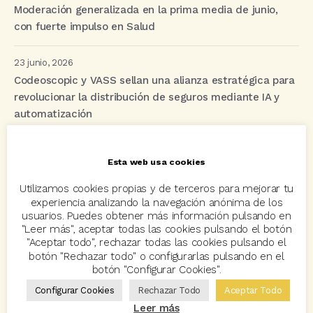
Moderación generalizada en la prima media de junio,
con fuerte impulso en Salud
23 junio, 2026
Codeoscopic y VASS sellan una alianza estratégica para
revolucionar la distribución de seguros mediante IA y
automatización
Esta web usa cookies
Etiquetas
Utilizamos cookies propias y de terceros para mejorar tu
experiencia analizando la navegación anónima de los
acuerdo
Acuerdos
Allianz
asisa
autos
usuarios. Puedes obtener más información pulsando en
"Leer más", aceptar todas las cookies pulsando el botón
Avant2
Avant2 Sales Manager
ayudas
Bcover
"Aceptar todo", rechazar todas las cookies pulsando el
botón "Rechazar todo" o configurarlas pulsando en el
Carlos Rovira
Codeoscopic
Codeoscopic Academy
botón "Configurar Cookies".
Codeoscopic Workspace
Coverize
Decesos
Configurar Cookies
Rechazar Todo
Aceptar Todo
Leer más