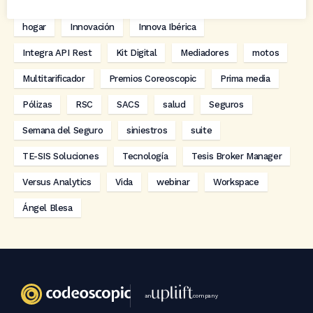
digitalización
Eventos
formación
GRC-Broker
hogar
Innovación
Innova Ibérica
Integra API Rest
Kit Digital
Mediadores
motos
Multitarificador
Premios Coreoscopic
Prima media
Pólizas
RSC
SACS
salud
Seguros
Semana del Seguro
siniestros
suite
TE-SIS Soluciones
Tecnología
Tesis Broker Manager
Versus Analytics
Vida
webinar
Workspace
Ángel Blesa
an
company