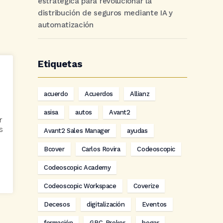
estratégica para revolucionar la
distribución de seguros mediante IA y
automatización
Etiquetas
acuerdo
Acuerdos
Allianz
asisa
autos
Avant2
r
s
Avant2 Sales Manager
ayudas
Bcover
Carlos Rovira
Codeoscopic
Codeoscopic Academy
Codeoscopic Workspace
Coverize
Decesos
digitalización
Eventos
formación
GRC-Broker
hogar