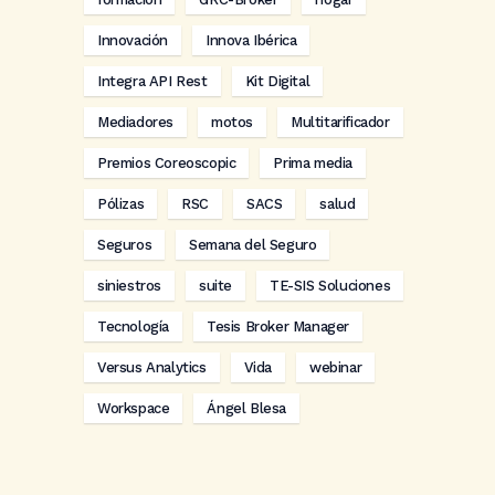
Innovación
Innova Ibérica
Integra API Rest
Kit Digital
Mediadores
motos
Multitarificador
Premios Coreoscopic
Prima media
Pólizas
RSC
SACS
salud
Seguros
Semana del Seguro
siniestros
suite
TE-SIS Soluciones
Tecnología
Tesis Broker Manager
Versus Analytics
Vida
webinar
Workspace
Ángel Blesa