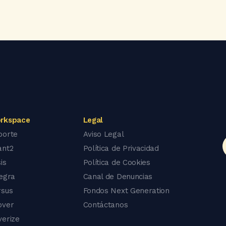
rkspace
Legal
porte
Aviso Legal
ant2
Política de Privacidad
is
Política de Cookies
tegra
Canal de Denuncias
rsus
Fondos Next Generation
over
Contáctanos
verize