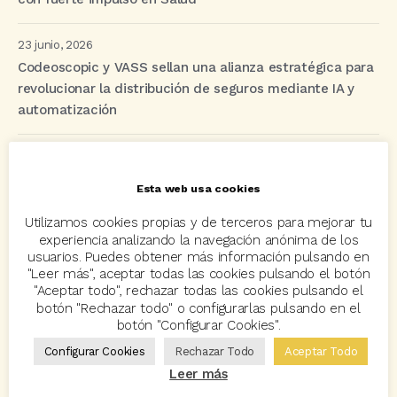
23 junio, 2026
Codeoscopic y VASS sellan una alianza estratégica para
revolucionar la distribución de seguros mediante IA y
automatización
Etiquetas
Esta web usa cookies
Utilizamos cookies propias y de terceros para mejorar tu
acuerdo
Acuerdos
Allianz
asisa
autos
experiencia analizando la navegación anónima de los
usuarios. Puedes obtener más información pulsando en
Avant2
Avant2 Sales Manager
ayudas
Bcover
"Leer más", aceptar todas las cookies pulsando el botón
"Aceptar todo", rechazar todas las cookies pulsando el
Carlos Rovira
Codeoscopic
Codeoscopic Academy
botón "Rechazar todo" o configurarlas pulsando en el
botón "Configurar Cookies".
Codeoscopic Workspace
Coverize
Decesos
Configurar Cookies
Rechazar Todo
Aceptar Todo
digitalización
Eventos
formación
GRC-Broker
Leer más
hogar
Innovación
Innova Ibérica