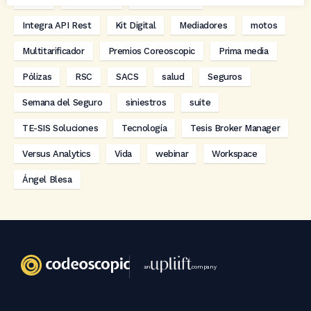
Integra API Rest
Kit Digital
Mediadores
motos
Multitarificador
Premios Coreoscopic
Prima media
Pólizas
RSC
SACS
salud
Seguros
Semana del Seguro
siniestros
suite
TE-SIS Soluciones
Tecnología
Tesis Broker Manager
Versus Analytics
Vida
webinar
Workspace
Ángel Blesa
an
company