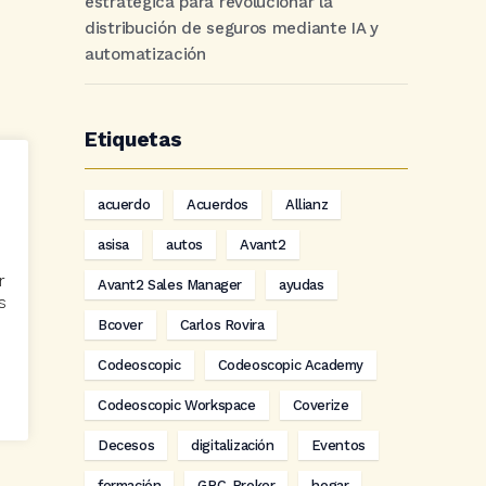
estratégica para revolucionar la
distribución de seguros mediante IA y
automatización
Etiquetas
acuerdo
Acuerdos
Allianz
asisa
autos
Avant2
r
Avant2 Sales Manager
ayudas
s
Bcover
Carlos Rovira
Codeoscopic
Codeoscopic Academy
Codeoscopic Workspace
Coverize
Decesos
digitalización
Eventos
formación
GRC-Broker
hogar