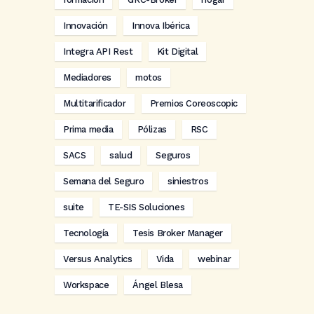
Innovación
Innova Ibérica
Integra API Rest
Kit Digital
Mediadores
motos
Multitarificador
Premios Coreoscopic
Prima media
Pólizas
RSC
SACS
salud
Seguros
Semana del Seguro
siniestros
suite
TE-SIS Soluciones
Tecnología
Tesis Broker Manager
Versus Analytics
Vida
webinar
Workspace
Ángel Blesa