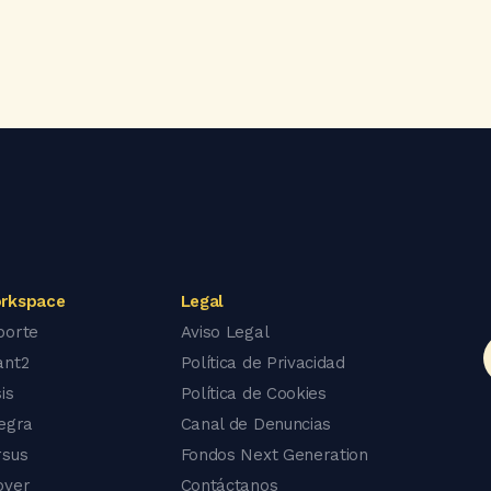
rkspace
Legal
porte
Aviso Legal
ant2
Política de Privacidad
is
Política de Cookies
tegra
Canal de Denuncias
rsus
Fondos Next Generation
over
Contáctanos