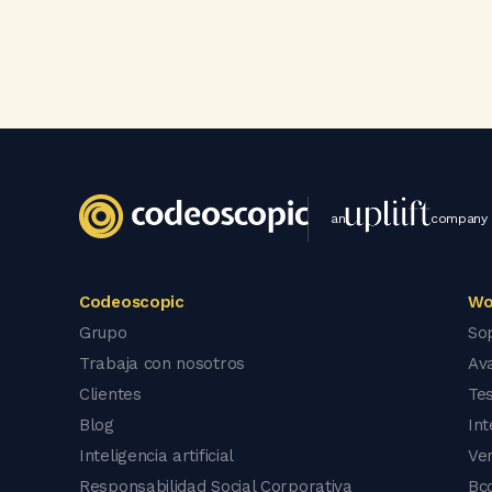
an
company
Codeoscopic
Wo
Grupo
So
Trabaja con nosotros
Av
Clientes
Tes
Blog
In
Inteligencia artificial
Ve
Responsabilidad Social Corporativa
Bc