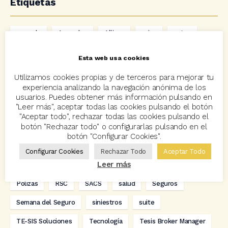
Etiquetas
acuerdo
Acuerdos
Allianz
asisa
autos
Avant2
Avant2 Sales Manager
ayudas
Bcover
Esta web usa cookies
Carlos Rovira
Codeoscopic
Codeoscopic Academy
Utilizamos cookies propias y de terceros para mejorar tu
experiencia analizando la navegación anónima de los
Codeoscopic Workspace
Coverize
Decesos
usuarios. Puedes obtener más información pulsando en
"Leer más", aceptar todas las cookies pulsando el botón
digitalización
Eventos
formación
GRC-Broker
"Aceptar todo", rechazar todas las cookies pulsando el
botón "Rechazar todo" o configurarlas pulsando en el
hogar
Innovación
Innova Ibérica
botón "Configurar Cookies".
Integra API Rest
Kit Digital
Mediadores
motos
Configurar Cookies
Rechazar Todo
Aceptar Todo
Leer más
Multitarificador
Premios Coreoscopic
Prima media
Pólizas
RSC
SACS
salud
Seguros
Semana del Seguro
siniestros
suite
TE-SIS Soluciones
Tecnología
Tesis Broker Manager