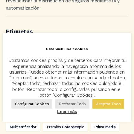
revolucionar la distribución de seguros mediante IA y
automatización
Etiquetas
Esta web usa cookies
acuerdo
Acuerdos
Allianz
asisa
autos
Utilizamos cookies propias y de terceros para mejorar tu
Avant2
Avant2 Sales Manager
ayudas
Bcover
experiencia analizando la navegación anónima de los
usuarios. Puedes obtener más información pulsando en
Carlos Rovira
Codeoscopic
Codeoscopic Academy
"Leer más", aceptar todas las cookies pulsando el botón
Codeoscopic Workspace
Coverize
Decesos
"Aceptar todo", rechazar todas las cookies pulsando el
botón "Rechazar todo" o configurarlas pulsando en el
digitalización
Eventos
formación
GRC-Broker
botón "Configurar Cookies".
Configurar Cookies
Rechazar Todo
Aceptar Todo
hogar
Innovación
Innova Ibérica
Leer más
Integra API Rest
Kit Digital
Mediadores
motos
Multitarificador
Premios Coreoscopic
Prima media