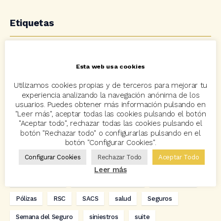
Etiquetas
acuerdo
Acuerdos
Allianz
asisa
autos
Esta web usa cookies
Avant2
Avant2 Sales Manager
ayudas
Bcover
Utilizamos cookies propias y de terceros para mejorar tu
Carlos Rovira
Codeoscopic
Codeoscopic Academy
experiencia analizando la navegación anónima de los
usuarios. Puedes obtener más información pulsando en
Codeoscopic Workspace
Coverize
Decesos
"Leer más", aceptar todas las cookies pulsando el botón
"Aceptar todo", rechazar todas las cookies pulsando el
digitalización
Eventos
formación
GRC-Broker
botón "Rechazar todo" o configurarlas pulsando en el
botón "Configurar Cookies".
hogar
Innovación
Innova Ibérica
Configurar Cookies
Rechazar Todo
Aceptar Todo
Integra API Rest
Kit Digital
Mediadores
motos
Leer más
Multitarificador
Premios Coreoscopic
Prima media
Pólizas
RSC
SACS
salud
Seguros
Semana del Seguro
siniestros
suite