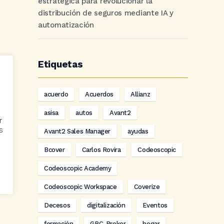
estratégica para revolucionar la
distribución de seguros mediante IA y
automatización
Etiquetas
acuerdo
Acuerdos
Allianz
asisa
autos
Avant2
r
s
Avant2 Sales Manager
ayudas
Bcover
Carlos Rovira
Codeoscopic
Codeoscopic Academy
Codeoscopic Workspace
Coverize
Decesos
digitalización
Eventos
formación
GRC-Broker
hogar