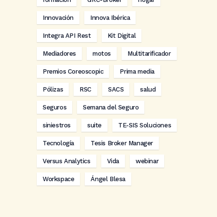
Innovación
Innova Ibérica
Integra API Rest
Kit Digital
Mediadores
motos
Multitarificador
Premios Coreoscopic
Prima media
Pólizas
RSC
SACS
salud
Seguros
Semana del Seguro
siniestros
suite
TE-SIS Soluciones
Tecnología
Tesis Broker Manager
Versus Analytics
Vida
webinar
Workspace
Ángel Blesa