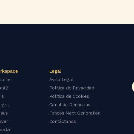
rkspace
Legal
porte
Aviso Legal
ant2
Política de Privacidad
is
Política de Cookies
tegra
Canal de Denuncias
rsus
Fondos Next Generation
over
Contáctanos
verize