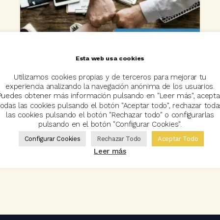
Esta web usa cookies
Utilizamos cookies propias y de terceros para mejorar tu
NOTICIAS
experiencia analizando la navegación anónima de los usuarios.
Puedes obtener más información pulsando en "Leer más", acepta
Codeoscopic presenta sus proyectos
todas las cookies pulsando el botón "Aceptar todo", rechazar toda
de conectividad a compañías y
las cookies pulsando el botón "Rechazar todo" o configurarlas
corredores
pulsando en el botón "Configurar Cookies".
20 enero, 2020
Configurar Cookies
Rechazar Todo
Aceptar Todo
Leer más