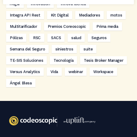
hogar
Innovación
Innova Ibérica
Integra API Rest
Kit Digital
Mediadores
motos
Multitarificador
Premios Coreoscopic
Prima media
Pólizas
RSC
SACS
salud
Seguros
Semana del Seguro
siniestros
suite
TE-SIS Soluciones
Tecnología
Tesis Broker Manager
Versus Analytics
Vida
webinar
Workspace
Ángel Blesa
an
company