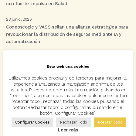
con fuerte impulso en Salud
23 junio, 2026
Codeoscopic y VASS sellan una alianza estratégica para
revolucionar la distribución de seguros mediante IA y
automatización
Etiquetas
Esta web usa cookies
Utilizamos cookies propias y de terceros para mejorar tu
experiencia analizando la navegación anónima de los
acuerdo
Acuerdos
Allianz
asisa
autos
usuarios. Puedes obtener más información pulsando en
Avant2
Avant2 Sales Manager
ayudas
Bcover
"Leer más", aceptar todas las cookies pulsando el botón
"Aceptar todo", rechazar todas las cookies pulsando el
Carlos Rovira
Codeoscopic
Codeoscopic Academy
botón "Rechazar todo" o configurarlas pulsando en el
botón "Configurar Cookies".
Codeoscopic Workspace
Coverize
Decesos
Configurar Cookies
Rechazar Todo
Aceptar Todo
digitalización
Eventos
formación
GRC-Broker
Leer más