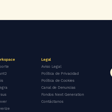
rkspace
Legal
porte
Aviso Legal
ant2
Política de Privacidad
is
Política de Cookies
tegra
Canal de Denuncias
rsus
Fondos Next Generation
over
Contáctanos
verize