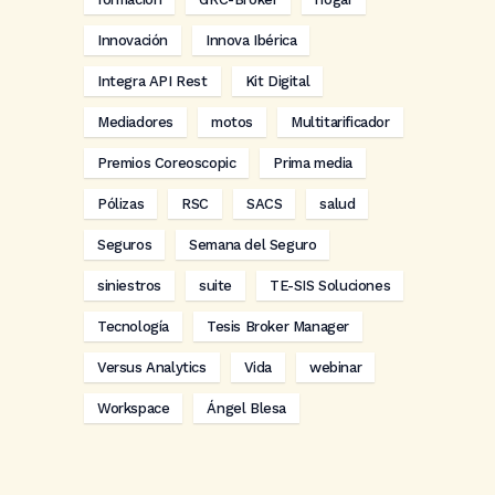
Innovación
Innova Ibérica
Integra API Rest
Kit Digital
Mediadores
motos
Multitarificador
Premios Coreoscopic
Prima media
Pólizas
RSC
SACS
salud
Seguros
Semana del Seguro
siniestros
suite
TE-SIS Soluciones
Tecnología
Tesis Broker Manager
Versus Analytics
Vida
webinar
Workspace
Ángel Blesa