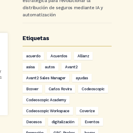
estratégica para revolucionar la
distribución de seguros mediante IA y
automatización
Etiquetas
acuerdo
Acuerdos
Allianz
asisa
autos
Avant2
r
s
Avant2 Sales Manager
ayudas
Bcover
Carlos Rovira
Codeoscopic
Codeoscopic Academy
Codeoscopic Workspace
Coverize
Decesos
digitalización
Eventos
formación
GRC-Broker
hogar