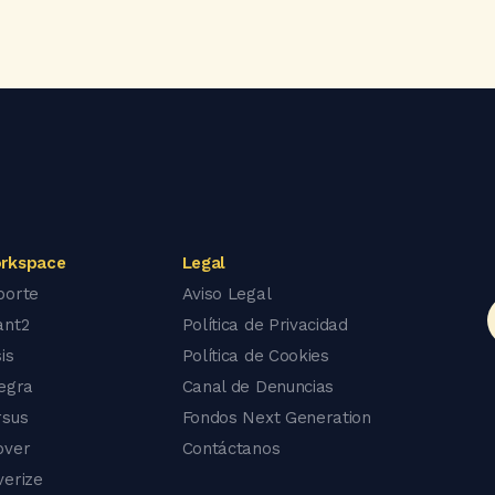
rkspace
Legal
porte
Aviso Legal
ant2
Política de Privacidad
is
Política de Cookies
tegra
Canal de Denuncias
rsus
Fondos Next Generation
over
Contáctanos
verize