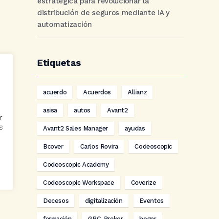
estratégica para revolucionar la
distribución de seguros mediante IA y
automatización
Etiquetas
acuerdo
Acuerdos
Allianz
asisa
autos
Avant2
r
s
Avant2 Sales Manager
ayudas
Bcover
Carlos Rovira
Codeoscopic
Codeoscopic Academy
Codeoscopic Workspace
Coverize
Decesos
digitalización
Eventos
formación
GRC-Broker
hogar