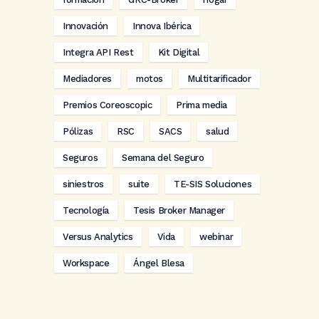
Innovación
Innova Ibérica
Integra API Rest
Kit Digital
Mediadores
motos
Multitarificador
Premios Coreoscopic
Prima media
Pólizas
RSC
SACS
salud
Seguros
Semana del Seguro
siniestros
suite
TE-SIS Soluciones
Tecnología
Tesis Broker Manager
Versus Analytics
Vida
webinar
Workspace
Ángel Blesa