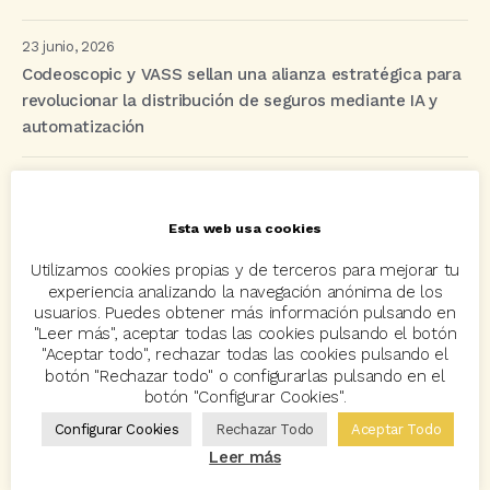
23 junio, 2026
Codeoscopic y VASS sellan una alianza estratégica para
revolucionar la distribución de seguros mediante IA y
automatización
Etiquetas
Esta web usa cookies
Utilizamos cookies propias y de terceros para mejorar tu
acuerdo
Acuerdos
Allianz
asisa
autos
experiencia analizando la navegación anónima de los
usuarios. Puedes obtener más información pulsando en
Avant2
Avant2 Sales Manager
ayudas
Bcover
"Leer más", aceptar todas las cookies pulsando el botón
"Aceptar todo", rechazar todas las cookies pulsando el
Carlos Rovira
Codeoscopic
Codeoscopic Academy
botón "Rechazar todo" o configurarlas pulsando en el
botón "Configurar Cookies".
Codeoscopic Workspace
Coverize
Decesos
Configurar Cookies
Rechazar Todo
Aceptar Todo
digitalización
Eventos
formación
GRC-Broker
Leer más
hogar
Innovación
Innova Ibérica