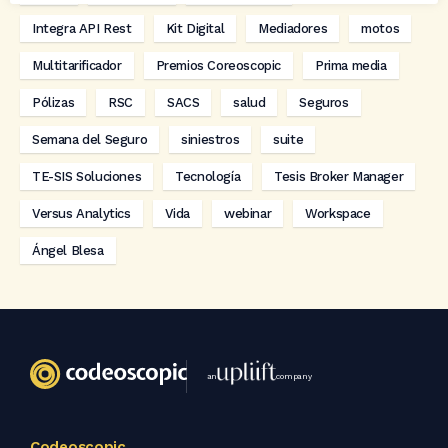
Integra API Rest
Kit Digital
Mediadores
motos
Multitarificador
Premios Coreoscopic
Prima media
Pólizas
RSC
SACS
salud
Seguros
Semana del Seguro
siniestros
suite
TE-SIS Soluciones
Tecnología
Tesis Broker Manager
Versus Analytics
Vida
webinar
Workspace
Ángel Blesa
an
company
Codeoscopic