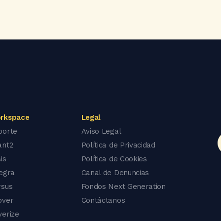
rkspace
Legal
porte
Aviso Legal
ant2
Política de Privacidad
is
Política de Cookies
tegra
Canal de Denuncias
rsus
Fondos Next Generation
over
Contáctanos
verize