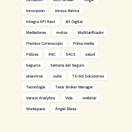
Innovación
Innova Ibérica
Integra API Rest
Kit Digital
Mediadores
motos
Multitarificador
Premios Coreoscopic
Prima media
Pólizas
RSC
SACS
salud
Seguros
Semana del Seguro
siniestros
suite
TE-SIS Soluciones
Tecnología
Tesis Broker Manager
Versus Analytics
Vida
webinar
Workspace
Ángel Blesa