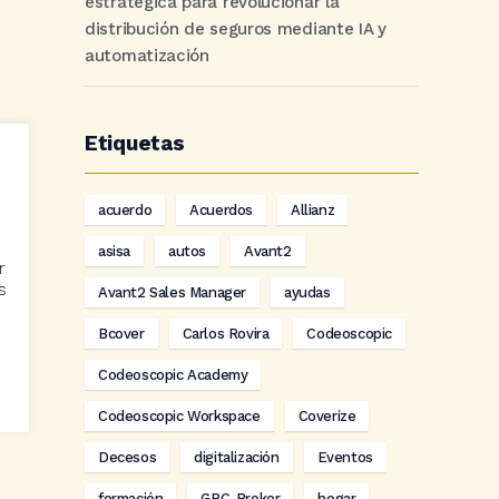
estratégica para revolucionar la
distribución de seguros mediante IA y
automatización
Etiquetas
acuerdo
Acuerdos
Allianz
asisa
autos
Avant2
r
s
Avant2 Sales Manager
ayudas
Bcover
Carlos Rovira
Codeoscopic
Codeoscopic Academy
Codeoscopic Workspace
Coverize
Decesos
digitalización
Eventos
formación
GRC-Broker
hogar