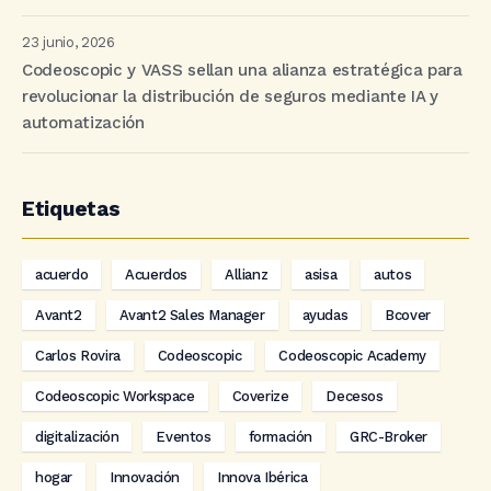
23 junio, 2026
Codeoscopic y VASS sellan una alianza estratégica para
revolucionar la distribución de seguros mediante IA y
automatización
Etiquetas
acuerdo
Acuerdos
Allianz
asisa
autos
Avant2
Avant2 Sales Manager
ayudas
Bcover
Carlos Rovira
Codeoscopic
Codeoscopic Academy
Codeoscopic Workspace
Coverize
Decesos
digitalización
Eventos
formación
GRC-Broker
hogar
Innovación
Innova Ibérica