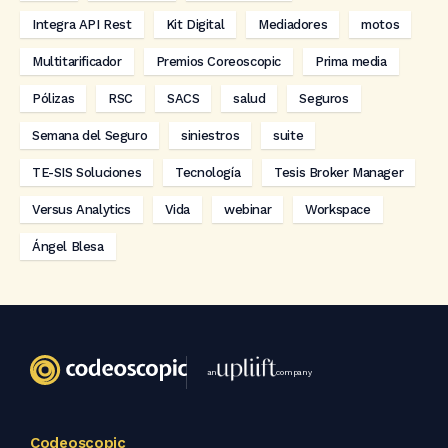
Integra API Rest
Kit Digital
Mediadores
motos
Multitarificador
Premios Coreoscopic
Prima media
Pólizas
RSC
SACS
salud
Seguros
Semana del Seguro
siniestros
suite
TE-SIS Soluciones
Tecnología
Tesis Broker Manager
Versus Analytics
Vida
webinar
Workspace
Ángel Blesa
an
company
Codeoscopic