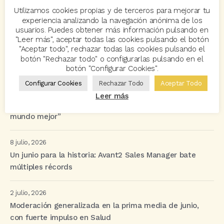
Utilizamos cookies propias y de terceros para mejorar tu
experiencia analizando la navegación anónima de los
Últimas Entradas
usuarios. Puedes obtener más información pulsando en
"Leer más", aceptar todas las cookies pulsando el botón
"Aceptar todo", rechazar todas las cookies pulsando el
23 julio, 2026
botón "Rechazar todo" o configurarlas pulsando en el
Novedades y mejoras en las aplicaciones. Julio 2026
botón "Configurar Cookies".
Configurar Cookies
Rechazar Todo
Aceptar Todo
13 julio, 2026
Leer más
Se cumple un lustro del proyecto “Tecnología para un
mundo mejor”
8 julio, 2026
Un junio para la historia: Avant2 Sales Manager bate
múltiples récords
2 julio, 2026
Moderación generalizada en la prima media de junio,
con fuerte impulso en Salud