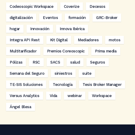
Codeoscopic Workspace
Coverize
Decesos
digitalización
Eventos
formación
GRC-Broker
hogar
Innovación
Innova Ibérica
Integra API Rest
Kit Digital
Mediadores
motos
Multitarificador
Premios Coreoscopic
Prima media
Pólizas
RSC
SACS
salud
Seguros
Semana del Seguro
siniestros
suite
TE-SIS Soluciones
Tecnología
Tesis Broker Manager
Versus Analytics
Vida
webinar
Workspace
Ángel Blesa