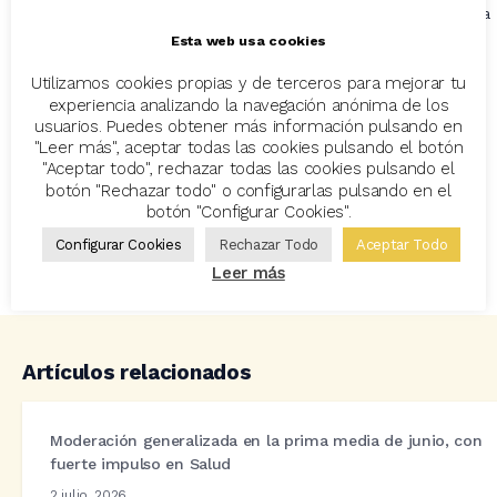
Avant2 Sales Manager
, son analizadas por medio de la tecnología 
Data’ desde su aplicación
Versus Analytics
.
Esta web usa cookies
Utilizamos cookies propias y de terceros para mejorar tu
experiencia analizando la navegación anónima de los
autos
Avant2 Sales Manager
usuarios. Puedes obtener más información pulsando en
"Leer más", aceptar todas las cookies pulsando el botón
Codeoscopic Workspace
Decesos
"Aceptar todo", rechazar todas las cookies pulsando el
botón "Rechazar todo" o configurarlas pulsando en el
hogar
motos
Prima media
salud
botón "Configurar Cookies".
Seguros
Versus Analytics
Configurar Cookies
Rechazar Todo
Aceptar Todo
Leer más
Artículos relacionados
Moderación generalizada en la prima media de junio, con
fuerte impulso en Salud
2 julio, 2026