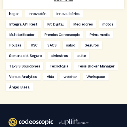
digitalización
Eventos
formación
GRC-Broker
hogar
Innovación
Innova Ibérica
Integra API Rest
Kit Digital
Mediadores
motos
Multitarificador
Premios Coreoscopic
Prima media
Pólizas
RSC
SACS
salud
Seguros
Semana del Seguro
siniestros
suite
TE-SIS Soluciones
Tecnología
Tesis Broker Manager
Versus Analytics
Vida
webinar
Workspace
Ángel Blesa
an
company