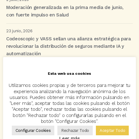
Moderación generalizada en la prima media de junio,
con fuerte impulso en Salud
23 junio, 2026
Codeoscopic y VASS sellan una alianza estratégica para
revolucionar la distribución de seguros mediante IA y
automatización
Esta web usa cookies
Etiquetas
Utilizamos cookies propias y de terceros para mejorar tu
experiencia analizando la navegación anónima de los
acuerdo
Acuerdos
Allianz
asisa
autos
usuarios. Puedes obtener más información pulsando en
"Leer más", aceptar todas las cookies pulsando el botón
Avant2
Avant2 Sales Manager
ayudas
Bcover
"Aceptar todo", rechazar todas las cookies pulsando el
botón "Rechazar todo" o configurarlas pulsando en el
Carlos Rovira
Codeoscopic
Codeoscopic Academy
botón "Configurar Cookies".
Configurar Cookies
Rechazar Todo
Aceptar Todo
Codeoscopic Workspace
Coverize
Decesos
Leer más