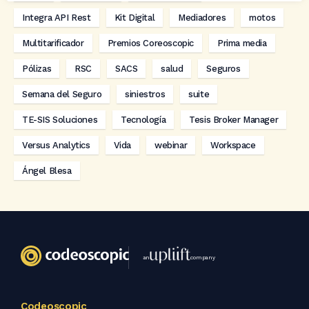
Integra API Rest
Kit Digital
Mediadores
motos
Multitarificador
Premios Coreoscopic
Prima media
Pólizas
RSC
SACS
salud
Seguros
Semana del Seguro
siniestros
suite
TE-SIS Soluciones
Tecnología
Tesis Broker Manager
Versus Analytics
Vida
webinar
Workspace
Ángel Blesa
an
company
Codeoscopic