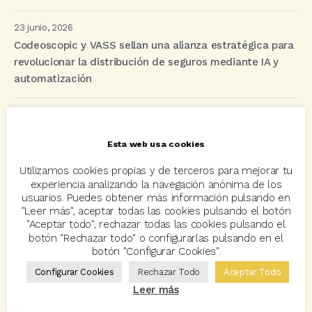
23 junio, 2026
Codeoscopic y VASS sellan una alianza estratégica para
revolucionar la distribución de seguros mediante IA y
automatización
Etiquetas
Esta web usa cookies
Utilizamos cookies propias y de terceros para mejorar tu
acuerdo
Acuerdos
Allianz
asisa
autos
experiencia analizando la navegación anónima de los
usuarios. Puedes obtener más información pulsando en
Avant2
Avant2 Sales Manager
ayudas
Bcover
"Leer más", aceptar todas las cookies pulsando el botón
"Aceptar todo", rechazar todas las cookies pulsando el
Carlos Rovira
Codeoscopic
Codeoscopic Academy
botón "Rechazar todo" o configurarlas pulsando en el
botón "Configurar Cookies".
Codeoscopic Workspace
Coverize
Decesos
Configurar Cookies
Rechazar Todo
Aceptar Todo
digitalización
Eventos
formación
GRC-Broker
Leer más
hogar
Innovación
Innova Ibérica