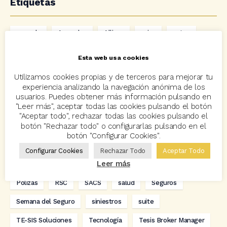
Etiquetas
acuerdo
Acuerdos
Allianz
asisa
autos
Avant2
Avant2 Sales Manager
ayudas
Bcover
Esta web usa cookies
Carlos Rovira
Codeoscopic
Codeoscopic Academy
Utilizamos cookies propias y de terceros para mejorar tu
experiencia analizando la navegación anónima de los
Codeoscopic Workspace
Coverize
Decesos
usuarios. Puedes obtener más información pulsando en
"Leer más", aceptar todas las cookies pulsando el botón
digitalización
Eventos
formación
GRC-Broker
"Aceptar todo", rechazar todas las cookies pulsando el
botón "Rechazar todo" o configurarlas pulsando en el
hogar
Innovación
Innova Ibérica
botón "Configurar Cookies".
Integra API Rest
Kit Digital
Mediadores
motos
Configurar Cookies
Rechazar Todo
Aceptar Todo
Leer más
Multitarificador
Premios Coreoscopic
Prima media
Pólizas
RSC
SACS
salud
Seguros
Semana del Seguro
siniestros
suite
TE-SIS Soluciones
Tecnología
Tesis Broker Manager