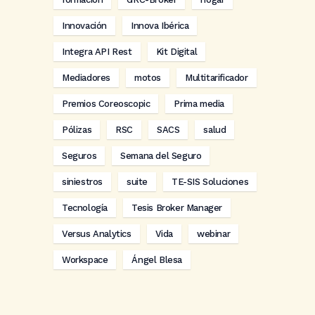
Innovación
Innova Ibérica
Integra API Rest
Kit Digital
Mediadores
motos
Multitarificador
Premios Coreoscopic
Prima media
Pólizas
RSC
SACS
salud
Seguros
Semana del Seguro
siniestros
suite
TE-SIS Soluciones
Tecnología
Tesis Broker Manager
Versus Analytics
Vida
webinar
Workspace
Ángel Blesa