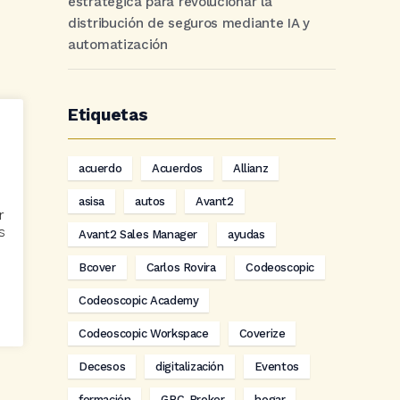
estratégica para revolucionar la
distribución de seguros mediante IA y
automatización
Etiquetas
acuerdo
Acuerdos
Allianz
asisa
autos
Avant2
r
s
Avant2 Sales Manager
ayudas
Bcover
Carlos Rovira
Codeoscopic
Codeoscopic Academy
Codeoscopic Workspace
Coverize
Decesos
digitalización
Eventos
formación
GRC-Broker
hogar