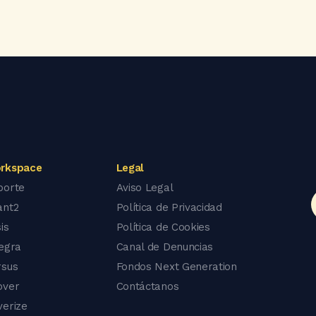
rkspace
Legal
porte
Aviso Legal
ant2
Política de Privacidad
is
Política de Cookies
tegra
Canal de Denuncias
rsus
Fondos Next Generation
over
Contáctanos
verize