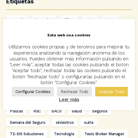
Etiquetas
acuerdo
Acuerdos
Allianz
asisa
autos
Avant2
Avant2 Sales Manager
ayudas
Bcover
Esta web usa cookies
Carlos Rovira
Codeoscopic
Codeoscopic Academy
Utilizamos cookies propias y de terceros para mejorar tu
experiencia analizando la navegación anónima de los
Codeoscopic Workspace
Coverize
Decesos
usuarios. Puedes obtener más información pulsando en
"Leer más", aceptar todas las cookies pulsando el botón
digitalización
Eventos
formación
GRC-Broker
"Aceptar todo", rechazar todas las cookies pulsando el
botón "Rechazar todo" o configurarlas pulsando en el
hogar
Innovación
Innova Ibérica
botón "Configurar Cookies".
Integra API Rest
Kit Digital
Mediadores
motos
Configurar Cookies
Rechazar Todo
Aceptar Todo
Leer más
Multitarificador
Premios Coreoscopic
Prima media
Pólizas
RSC
SACS
salud
Seguros
Semana del Seguro
siniestros
suite
TE-SIS Soluciones
Tecnología
Tesis Broker Manager