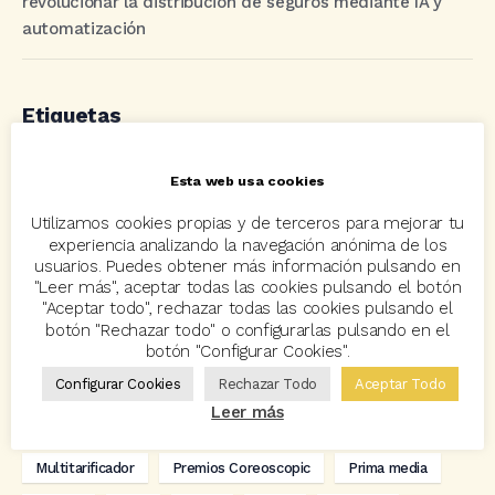
revolucionar la distribución de seguros mediante IA y
automatización
Etiquetas
Esta web usa cookies
acuerdo
Acuerdos
Allianz
asisa
autos
Utilizamos cookies propias y de terceros para mejorar tu
Avant2
Avant2 Sales Manager
ayudas
Bcover
experiencia analizando la navegación anónima de los
Carlos Rovira
Codeoscopic
Codeoscopic Academy
usuarios. Puedes obtener más información pulsando en
"Leer más", aceptar todas las cookies pulsando el botón
Codeoscopic Workspace
Coverize
Decesos
"Aceptar todo", rechazar todas las cookies pulsando el
botón "Rechazar todo" o configurarlas pulsando en el
digitalización
Eventos
formación
GRC-Broker
botón "Configurar Cookies".
Configurar Cookies
Rechazar Todo
Aceptar Todo
hogar
Innovación
Innova Ibérica
Leer más
Integra API Rest
Kit Digital
Mediadores
motos
Multitarificador
Premios Coreoscopic
Prima media