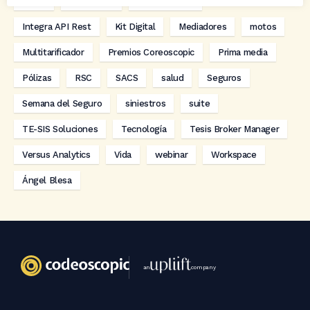
hogar
Innovación
Innova Ibérica
Integra API Rest
Kit Digital
Mediadores
motos
Multitarificador
Premios Coreoscopic
Prima media
Pólizas
RSC
SACS
salud
Seguros
Semana del Seguro
siniestros
suite
TE-SIS Soluciones
Tecnología
Tesis Broker Manager
Versus Analytics
Vida
webinar
Workspace
Ángel Blesa
an
company