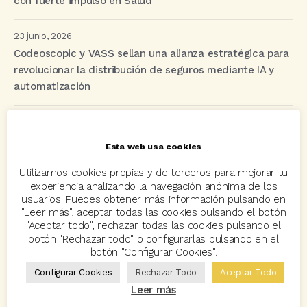
con fuerte impulso en Salud
23 junio, 2026
Codeoscopic y VASS sellan una alianza estratégica para
revolucionar la distribución de seguros mediante IA y
automatización
Etiquetas
Esta web usa cookies
Utilizamos cookies propias y de terceros para mejorar tu
acuerdo
Acuerdos
Allianz
asisa
autos
experiencia analizando la navegación anónima de los
usuarios. Puedes obtener más información pulsando en
Avant2
Avant2 Sales Manager
ayudas
Bcover
"Leer más", aceptar todas las cookies pulsando el botón
"Aceptar todo", rechazar todas las cookies pulsando el
Carlos Rovira
Codeoscopic
Codeoscopic Academy
botón "Rechazar todo" o configurarlas pulsando en el
botón "Configurar Cookies".
Codeoscopic Workspace
Coverize
Decesos
Configurar Cookies
Rechazar Todo
Aceptar Todo
digitalización
Eventos
formación
GRC-Broker
Leer más