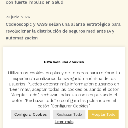
con fuerte impulso en Salud
23 junio, 2026
Codeoscopic y VASS sellan una alianza estratégica para
revolucionar la distribución de seguros mediante IA y
automatización
Etiquetas
Esta web usa cookies
Utilizamos cookies propias y de terceros para mejorar tu
acuerdo
Acuerdos
Allianz
asisa
autos
experiencia analizando la navegación anónima de los
usuarios. Puedes obtener más información pulsando en
Avant2
Avant2 Sales Manager
ayudas
Bcover
"Leer más", aceptar todas las cookies pulsando el botón
"Aceptar todo", rechazar todas las cookies pulsando el
Carlos Rovira
Codeoscopic
Codeoscopic Academy
botón "Rechazar todo" o configurarlas pulsando en el
botón "Configurar Cookies".
Codeoscopic Workspace
Coverize
Decesos
Configurar Cookies
Rechazar Todo
Aceptar Todo
digitalización
Eventos
formación
GRC-Broker
Leer más