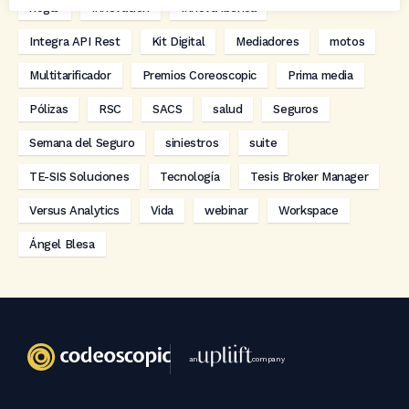
hogar
Innovación
Innova Ibérica
Integra API Rest
Kit Digital
Mediadores
motos
Multitarificador
Premios Coreoscopic
Prima media
Pólizas
RSC
SACS
salud
Seguros
Semana del Seguro
siniestros
suite
TE-SIS Soluciones
Tecnología
Tesis Broker Manager
Versus Analytics
Vida
webinar
Workspace
Ángel Blesa
an
company