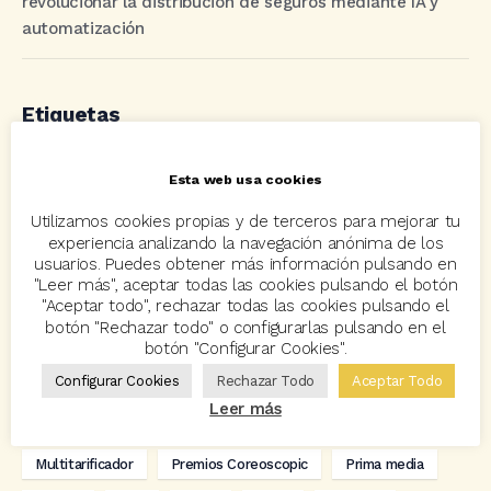
revolucionar la distribución de seguros mediante IA y
automatización
Etiquetas
Esta web usa cookies
acuerdo
Acuerdos
Allianz
asisa
autos
Utilizamos cookies propias y de terceros para mejorar tu
Avant2
Avant2 Sales Manager
ayudas
Bcover
experiencia analizando la navegación anónima de los
Carlos Rovira
Codeoscopic
Codeoscopic Academy
usuarios. Puedes obtener más información pulsando en
"Leer más", aceptar todas las cookies pulsando el botón
Codeoscopic Workspace
Coverize
Decesos
"Aceptar todo", rechazar todas las cookies pulsando el
botón "Rechazar todo" o configurarlas pulsando en el
digitalización
Eventos
formación
GRC-Broker
botón "Configurar Cookies".
Configurar Cookies
Rechazar Todo
Aceptar Todo
hogar
Innovación
Innova Ibérica
Leer más
Integra API Rest
Kit Digital
Mediadores
motos
Multitarificador
Premios Coreoscopic
Prima media